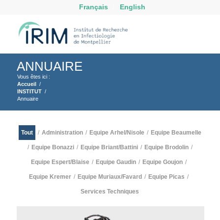
Français
English
ANNUAIRE
Vous êtes ici :
Accueil
/
INSTITUT
/
Annuaire
Tout
/
Administration
/
Equipe Arhel/Nisole
/
Equipe Beaumelle
/
Equipe Bonazzi
/
Equipe Briant/Battini
/
Equipe Brodolin
/
Equipe Espert/Blaise
/
Equipe Gaudin
/
Equipe Goujon
/
Equipe Kremer
/
Equipe Muriaux/Favard
/
Equipe Picas
/
Services Techniques