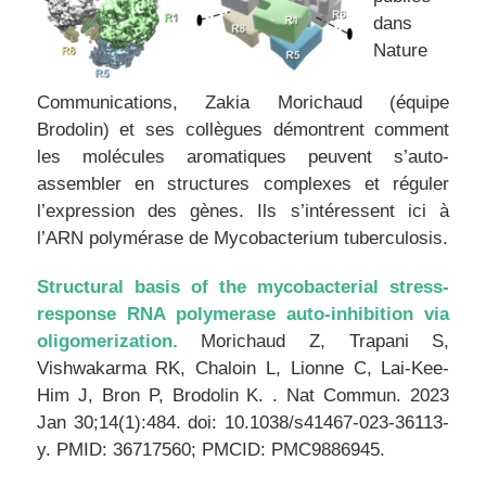
dans
Nature
Communications, Zakia Morichaud (équipe
Brodolin) et ses collègues démontrent comment
les molécules aromatiques peuvent s’auto-
assembler en structures complexes et réguler
l’expression des gènes. Ils s’intéressent ici à
l’ARN polymérase de Mycobacterium tuberculosis.
Structural basis of the mycobacterial stress-
response RNA polymerase auto-inhibition via
oligomerization.
Morichaud Z, Trapani S,
Vishwakarma RK, Chaloin L, Lionne C, Lai-Kee-
Him J, Bron P, Brodolin K. . Nat Commun. 2023
Jan 30;14(1):484. doi: 10.1038/s41467-023-36113-
y. PMID: 36717560; PMCID: PMC9886945.